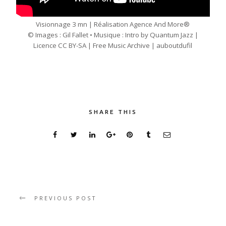
Visionnage 3 mn | Réalisation
Agence And More
®
© Images :
Gil Fallet
• Musique : Intro by Quantum Jazz |
Licence CC BY-SA | Free Music Archive | auboutdufil
SHARE THIS
PREVIOUS POST